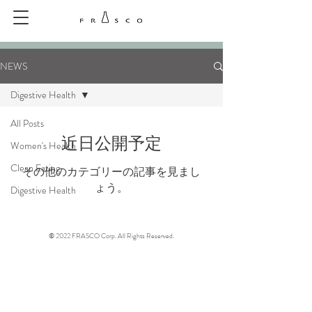
NEWS
Digestive Health
All Posts
近日公開予定
Women's Health
Clean Eating
その他のカテゴリーの記事を見まし
ょう。
Digestive Health
© 2022 FRASCO Corp. All Rights Reserved.