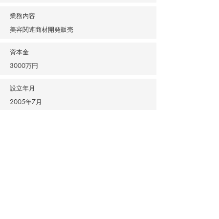
業務内容
美容関連商材開発販売
資本金
3000万円
設立年月
2005年7月
主要取引先
株式会社ヘイゼルトンプソン
株式会社ムラカミ
株式会社シャイニー
株式会社福岡百日草
LIFE美容
有限会社プリンシプル
IMAGEMARKER.Inc
株式会社きくや美粧堂
他多数（敬称略）